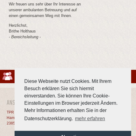
Wir freuen uns sehr über Ihr Interesse an
unserer ambulanten Betreuung und auf
einen gemeinsamen Weg mit Ihnen.
Herzlichst,
Brithe Holthaus
- Bereichsleitung -
Diese Webseite nutzt Cookies. Mit Ihrem
Besuch erklären Sie sich hiermit
einverstanden. Sie können Ihre Cookie-
ANSCHRIFT
Einstellungen im Browser jederzeit Ändern.
Mehr Informationen erhalten Sie in der
TPR GmbH
Telefon: 04533 - 70 10 0
Hamburger Chaussee 7
Telefax: 04533 - 70 10 40
Datenschutzerklärung.
mehr erfahren
23858 Reinfeld
E-Mail:
info@tpr-gmbh.de