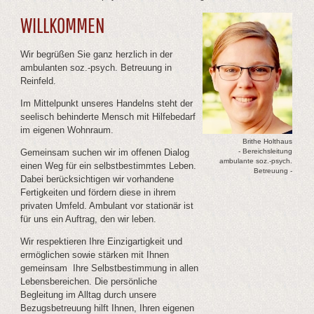
WILLKOMMEN
Wir begrüßen Sie ganz herzlich in der
ambulanten soz.-psych. Betreuung in
Reinfeld.
Im Mittelpunkt unseres Handelns steht der
seelisch behinderte Mensch mit Hilfebedarf
im eigenen Wohnraum.
Brithe Holthaus
- Bereichsleitung
Gemeinsam suchen wir im offenen Dialog
ambulante soz.-psych.
einen Weg für ein selbstbestimmtes Leben.
Betreuung -
Dabei berücksichtigen wir vorhandene
Fertigkeiten und fördern diese in ihrem
privaten Umfeld. Ambulant vor stationär ist
für uns ein Auftrag, den wir leben.
Wir respektieren Ihre Einzigartigkeit und
ermöglichen sowie stärken mit Ihnen
gemeinsam Ihre Selbstbestimmung in allen
Lebensbereichen. Die persönliche
Begleitung im Alltag durch unsere
Bezugsbetreuung hilft Ihnen, Ihren eigenen