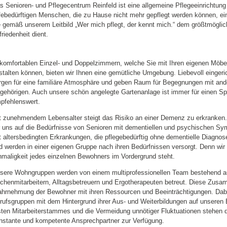
s Senioren- und Pflegecentrum Reinfeld ist eine allgemeine Pflegeeinrichtung
lfebedürftigen Menschen, die zu Hause nicht mehr gepflegt werden können, ein
e gemäß unserem Leitbild „Wer mich pflegt, der kennt mich.“ dem größtmöglic
friedenheit dient.
 komfortablen Einzel- und Doppelzimmern, welche Sie mit Ihren eigenen Möbel
stalten können, bieten wir Ihnen eine gemütliche Umgebung. Liebevoll eing
rgen für eine familiäre Atmosphäre und geben Raum für Begegnungen mit an
gehörigen. Auch unsere schön angelegte Gartenanlage ist immer für einen Sp
pfehlenswert.
t zunehmendem Lebensalter steigt das Risiko an einer Demenz zu erkranken
r uns auf die Bedürfnisse von Senioren mit dementiellen und psychischen S
t altersbedingten Erkrankungen, die pflegebedürftig ohne dementielle Diagnos
d werden in einer eigenen Gruppe nach ihren Bedürfnissen versorgt. Denn wir 
nmaligkeit jedes einzelnen Bewohners im Vordergrund steht.
sere Wohngruppen werden von einem multiprofessionellen Team bestehend aus
chenmitarbeitern, Alltagsbetreuern und Ergotherapeuten betreut. Diese Zus
hrnehmung der Bewohner mit ihren Ressourcen und Beeinträchtigungen. Dabei
rufsgruppen mit dem Hintergrund ihrer Aus- und Weiterbildungen auf unseren
sten Mitarbeiterstammes und die Vermeidung unnötiger Fluktuationen stehen
nstante und kompetente Ansprechpartner zur Verfügung.