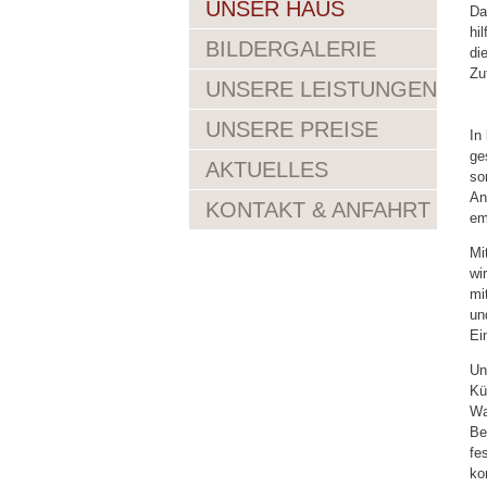
UNSER HAUS
Da
hi
BILDERGALERIE
di
Zu
UNSERE LEISTUNGEN
UNSERE PREISE
In
ge
AKTUELLES
so
An
KONTAKT & ANFAHRT
em
Mi
wi
mi
un
Ei
Un
Kü
Wa
Be
fe
ko