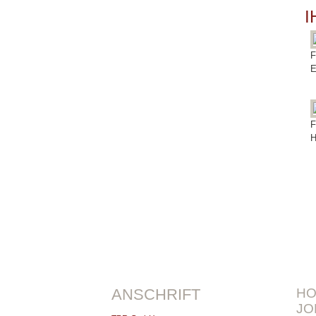
I
F
E
F
H
ANSCHRIFT
H
JO